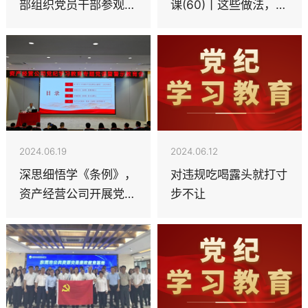
部组织党员干部参观廉
课(60)丨这些做法，属
政教育基地
于泄露组织秘密行为
2024.06.19
2024.06.12
深思细悟学《条例》，
对违规吃喝露头就打寸
资产经营公司开展党纪
步不让
学习教育专题党课暨警
示教育会